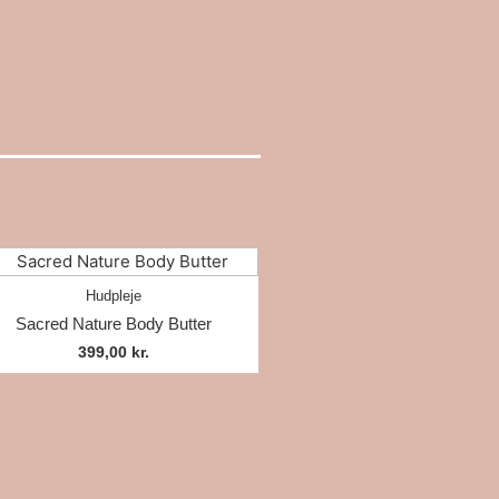
Hudpleje
Sacred Nature Body Butter
399,00
kr.