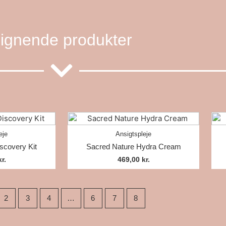
ignende produkter
eje
Ansigtspleje
scovery Kit
Sacred Nature Hydra Cream
kr.
469,00
kr.
2
3
4
…
6
7
8