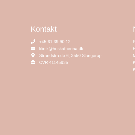
Kontakt
+45 61 39 90 12
P
klinik@hoskatherina.dk
Strandstræde 6, 3550 Slangerup
CVR 41145935