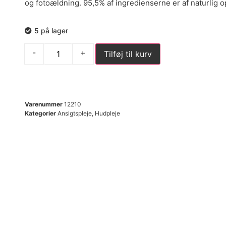
og fotoældning. 95,5% af ingredienserne er af naturlig o
5 på lager
-
+
Tilføj til kurv
Varenummer
12210
Kategorier
Ansigtspleje
,
Hudpleje