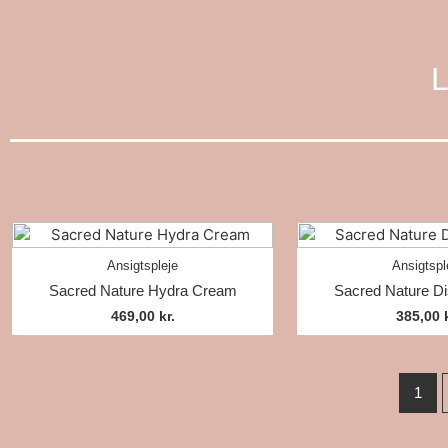
L
Ansigtspleje
Ansigtspl
Sacred Nature Hydra Cream
Sacred Nature Di
469,00
kr.
385,00
1