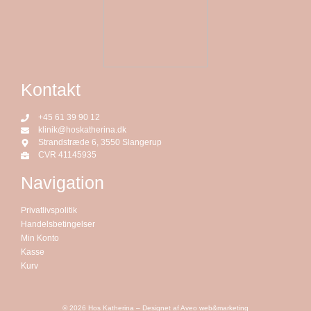
Kontakt
+45 61 39 90 12
klinik@hoskatherina.dk
Strandstræde 6, 3550 Slangerup
CVR 41145935
Navigation
Privatlivspolitik
Handelsbetingelser
Min Konto
Kasse
Kurv
© 2026 Hos Katherina – Designet af
Aveo web&marketing