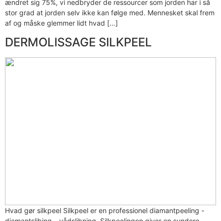
ændret sig 75%, vi nedbryder de ressourcer som jorden har i så
stor grad at jorden selv ikke kan følge med. Mennesket skal frem
af og måske glemmer lidt hvad […]
DERMOLISSAGE SILKPEEL
Hvad gør silkpeel Silkpeel er en professionel diamantpeeling -
diamantslibing – vådslibning. Silkpeelingen giver en sundere