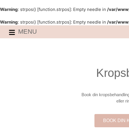
Warning
: strpos() [
function.strpos
]: Empty needle in
/var/www/
Warning
: strpos() [
function.strpos
]: Empty needle in
/var/www/
MENU
Krops
Book din kropsbehandling 
eller r
BOOK DIN