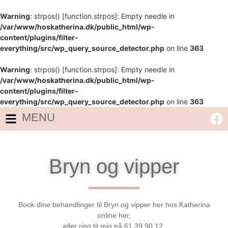
Warning
: strpos() [
function.strpos
]: Empty needle in
/var/www/hoskatherina.dk/public_html/wp-
content/plugins/filter-
everything/src/wp_query_source_detector.php
on line
363
Warning
: strpos() [
function.strpos
]: Empty needle in
/var/www/hoskatherina.dk/public_html/wp-
content/plugins/filter-
everything/src/wp_query_source_detector.php
on line
363
MENU
Bryn og vipper
Book dine behandlinger til Bryn og vipper her hos Katherina
online her,
eller ring til mig på
61 39 90 12
.